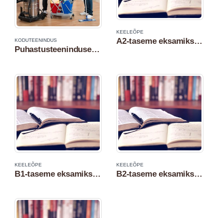
KEELEÕPE
А2-taseme eksamiks ettevalmistav eesti keele kursus
KODUTEENINDUS
Puhastusteeninduse kursus
KEELEÕPE
KEELEÕPE
B1-taseme eksamiks ettevalmistav eesti keele kursus
B2-taseme eksamiks ettevalmistav eesti keele kursus