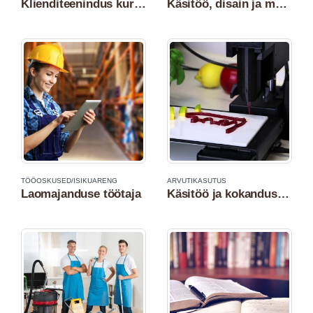
Klienditeenindus kursus
Käsitöö, disain ja mööbli restaureerimine 3D-printeriga
TÖÖOSKUSED/ISIKUARENG
ARVUTIKASUTUS
Laomajanduse töötaja
Käsitöö ja kokandusdisain 3D toiduprinteriga