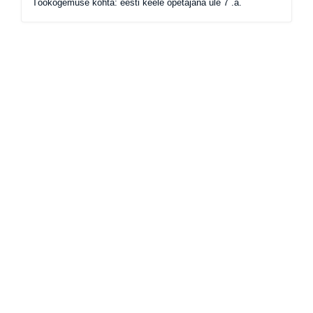
Töökogemuse kohta: eesti keele õpetajana üle 7 .a.