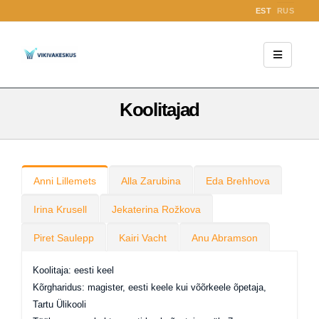
EST
RUS
Koolitajad
Anni Lillemets
Alla Zarubina
Eda Brehhova
Irina Krusell
Jekaterina Rožkova
Piret Saulepp
Kairi Vacht
Anu Abramson
Koolitaja: eesti keel
Kõrgharidus: magister, eesti keele kui võõrkeele õpetaja,
Tartu Ülikooli