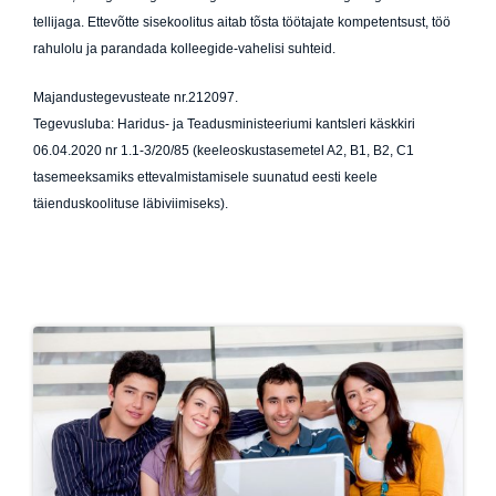
tellijaga. Ettevõtte sisekoolitus aitab tõsta töötajate kompetentsust, töö
rahulolu ja parandada kolleegide-vahelisi suhteid.
Majandustegevusteate nr.212097.
Tegevusluba: Haridus- ja Teadusministeeriumi kantsleri käskkiri
06.04.2020 nr 1.1-3/20/85 (keeleoskustasemetel A2, B1, B2, C1
tasemeeksamiks ettevalmistamisele suunatud eesti keele
täienduskoolituse läbiviimiseks).