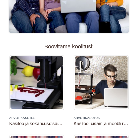
Soovitame koolitusi:
ARVUTIKASUTUS
ARVUTIKASUTUS
Käsitöö ja kokandusdisain 3D toiduprinteriga
Käsitöö, disain ja mööbli restaureerimine 3D-printeriga