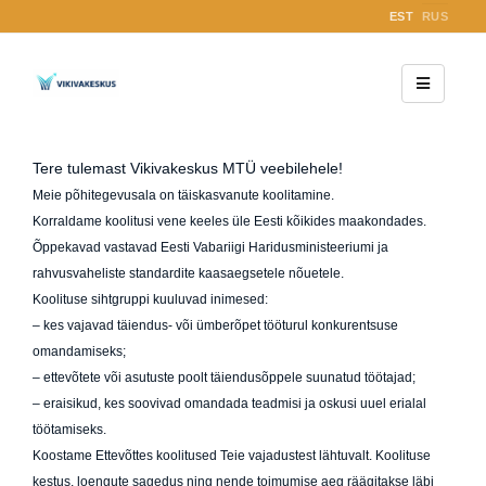
EST
RUS
Tere tulemast Vikivakeskus MTÜ veebilehele!
Meie põhitegevusala on täiskasvanute koolitamine.
Korraldame koolitusi vene keeles üle Eesti kõikides maakondades.
Õppekavad vastavad Eesti Vabariigi Haridusministeeriumi ja
rahvusvaheliste standardite kaasaegsetele nõuetele.
Koolituse sihtgruppi kuuluvad inimesed:
– kes vajavad täiendus- või ümberõpet tööturul konkurentsuse
omandamiseks;
– ettevõtete või asutuste poolt täiendusõppele suunatud töötajad;
– eraisikud, kes soovivad omandada teadmisi ja oskusi uuel erialal
töötamiseks.
Koostame Ettevõttes koolitused Teie vajadustest lähtuvalt. Koolituse
kestus, loengute sagedus ning nende toimumise aeg räägitakse läbi