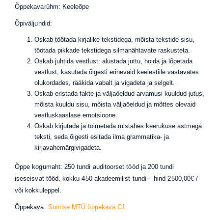
Õppekavarühm: Keeleõpe
Õpiväljundid:
Oskab töötada kirjalike tekstidega, mõista tekstide sisu,
töötada pikkade tekstidega silmanähtavate raskusteta.
Oskab juhtida vestlust: alustada juttu, hoida ja lõpetada
vestlust, kasutada õigesti erinevaid keelestiile vastavates
olukordades, rääkida vabalt ja vigadeta ja selgelt.
Oskab eristada fakte ja väljaöeldud arvamusi kuuldud jutus,
mõista kuuldu sisu, mõista väljaöeldud ja mõttes olevaid
vestluskaaslase emotsioone.
Oskab kirjutada ja toimetada mistahes keerukuse astmega
teksti, seda õigesti esitada ilma grammatika- ja
kirjavahemärgivigadeta.
Õppe kogumaht: 250 tundi auditoorset tööd ja 200 tundi
iseseisvat tööd, kokku 450 akadeemilist tundi – hind 2500,00€ /
või kokkuleppel.
Õppekava:
Sunrise MTÜ õppekava C1