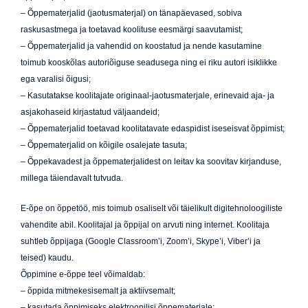
– Õppematerjalid (jaotusmaterjal) on tänapäevased, sobiva
raskusastmega ja toetavad koolituse eesmärgi saavutamist;
– Õppematerjalid ja vahendid on koostatud ja nende kasutamine
toimub kooskõlas autoriõiguse seadusega ning ei riku autori isiklikke
ega varalisi õigusi;
– Kasutatakse koolitajate originaal-jaotusmaterjale, erinevaid aja- ja
asjakohaseid kirjastatud väljaandeid;
– Õppematerjalid toetavad koolitatavate edaspidist iseseisvat õppimist;
– Õppematerjalid on kõigile osalejate tasuta;
– Õppekavadest ja õppematerjalidest on leitav ka soovitav kirjanduse,
millega täiendavalt tutvuda.
E-õpe on õppetöö, mis toimub osaliselt või täielikult digitehnoloogiliste
vahendite abil. Koolitajal ja õppijal on arvuti ning internet. Koolitaja
suhtleb õppijaga (Google Classroom’i, Zoom’i, Skype’i, Viber’i ja
teised) kaudu.
Õppimine e-õppe teel võimaldab:
– õppida mitmekesisemalt ja aktiivsemalt;
– kasutada õppimiseks elektroonilisi õppematerjale;