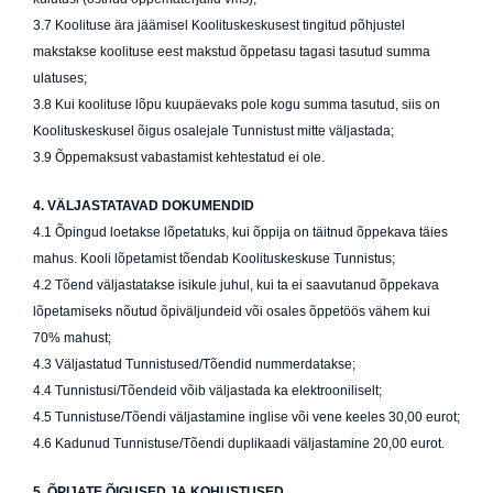
3.7 Koolituse ära jäämisel Koolituskeskusest tingitud põhjustel
makstakse koolituse eest makstud õppetasu tagasi tasutud summa
ulatuses;
3.8 Kui koolituse lõpu kuupäevaks pole kogu summa tasutud, siis on
Koolituskeskusel õigus osalejale Tunnistust mitte väljastada;
3.9 Õppemaksust vabastamist kehtestatud ei ole.
4. VÄLJASTATAVAD DOKUMENDID
4.1 Õpingud loetakse lõpetatuks, kui õppija on täitnud õppekava täies
mahus. Kooli lõpetamist tõendab Koolituskeskuse Tunnistus;
4.2 Tõend väljastatakse isikule juhul, kui ta ei saavutanud õppekava
lõpetamiseks nõutud õpiväljundeid või osales õppetöös vähem kui
70% mahust;
4.3 Väljastatud Tunnistused/Tõendid nummerdatakse;
4.4 Tunnistusi/Tõendeid võib väljastada ka elektrooniliselt;
4.5 Tunnistuse/Tõendi väljastamine inglise või vene keeles 30,00 eurot;
4.6 Kadunud Tunnistuse/Tõendi duplikaadi väljastamine 20,00 eurot.
5.
ÕPIJATE ÕIGUSED JA KOHUSTUSED