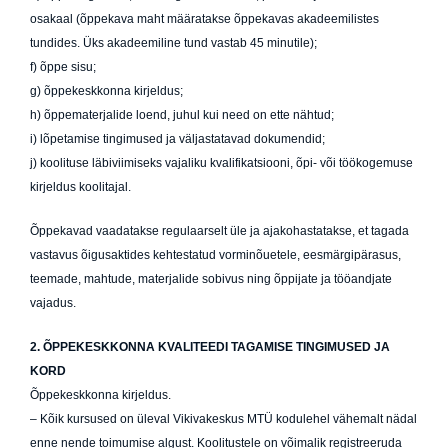
osakaal (õppekava maht määratakse õppekavas akadeemilistes
tundides. Üks akadeemiline tund vastab 45 minutile);
f) õppe sisu;
g) õppekeskkonna kirjeldus;
h) õppematerjalide loend, juhul kui need on ette nähtud;
i) lõpetamise tingimused ja väljastatavad dokumendid;
j) koolituse läbiviimiseks vajaliku kvalifikatsiooni, õpi- või töökogemuse
kirjeldus koolitajal.
Õppekavad vaadatakse regulaarselt üle ja ajakohastatakse, et tagada
vastavus õigusaktides kehtestatud vorminõuetele, eesmärgipärasus,
teemade, mahtude, materjalide sobivus ning õppijate ja tööandjate
vajadus.
2.
ÕPPEKESKKONNA KVALITEEDI TAGAMISE TINGIMUSED JA
KORD
Õppekeskkonna kirjeldus.
– Kõik kursused on üleval Vikivakeskus MTÜ kodulehel vähemalt nädal
enne nende toimumise algust. Koolitustele on võimalik registreeruda