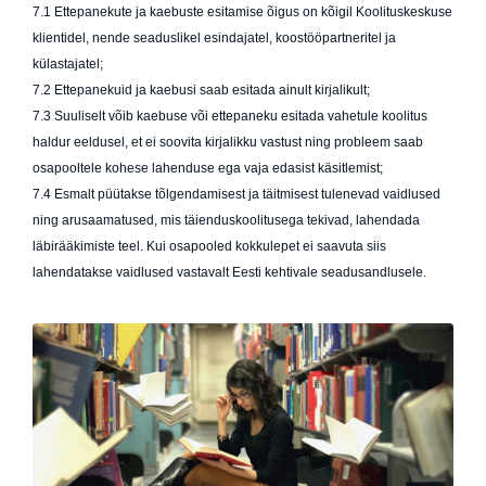
7.1 Ettepanekute ja kaebuste esitamise õigus on kõigil Koolituskeskuse
klientidel, nende seaduslikel esindajatel, koostööpartneritel ja
külastajatel;
7.2 Ettepanekuid ja kaebusi saab esitada ainult kirjalikult;
7.3 Suuliselt võib kaebuse või ettepaneku esitada vahetule koolitus
haldur eeldusel, et ei soovita kirjalikku vastust ning probleem saab
osapooltele kohese lahenduse ega vaja edasist käsitlemist;
7.4 Esmalt püütakse tõlgendamisest ja täitmisest tulenevad vaidlused
ning arusaamatused, mis täienduskoolitusega tekivad, lahendada
läbirääkimiste teel. Kui osapooled kokkulepet ei saavuta siis
lahendatakse vaidlused vastavalt Eesti kehtivale seadusandlusele.