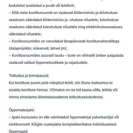
kodulehel avaldatud e-postil või telefonil;
– Kõik meie koolitusruumid on vastavad töötervishoiu ja tööohutuse
seaduses sätestatud töötervishoiu ja -ohutuse nõuetele, tuleohutuse
seaduses sätestatud tuleohutuse nõuetele ning elektriohutusseaduses
sätestatud nõuetele;
– Koolitusruumides on varustatud tänapäevaste koolitusvahenditega
(dataprojektor, sülearvuti, tahvel jm);
– Koolitusruumides asuvaid laudu – toole on võimalik ümber paigutada
vastavalt valitud õppemetoodikale ja vajadustele.
Toitlustus ja kohvipausid.
Kui koolituse juures pole märgitud teisiti, siis lõuna maksumus ei
sisaldu koolituse hinnas. Võimalus on ise toit kaasa võtta, tellida või
minna einestama lähedalasuvatesse toitlustusasutustesse.
Õppematerjalid.
– Igaks kursuseks on ette valmistatud õppematerjal paberkandjal või
elektroonselt. Kõigile osalejatele komplekteeritakse individuaalsed
õppemapid;