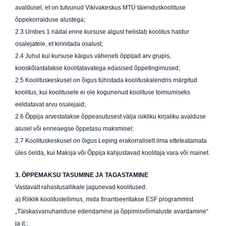
avaldusel, et on tutvunud Vikivakeskus MTÜ täienduskoolituse
õppekorralduse alustega;
2.3 Umbes 1 nädal enne kursuse algust helistab koolitus haldur
osalejatele, et kinnitada osalust;
2.4 Juhul kui kursuse käigus väheneb õppijad arv grupis,
kooskõlastatakse koolitatavatega edasised õppetingimused;
2.5 Koolituskeskusel on õigus tühistada koolituskalendris märgitud
koolitus, kui koolitusele ei ole kogunenud koolituse toimumiseks
eeldatavat arvu osalejaid;
2.6 Õppija arvestatakse õppeasutusest välja isikliku kirjaliku avalduse
alusel või enneaegse õppetasu maksmisel;
2.7 Koolituskeskusel on õigus Leping erakorraliselt ilma etteteatamata
üles öelda, kui Maksja või Õppija kahjustavad koolitaja vara või mainet.
3. ÕPPEMAKSU TASUMINE JA TAGASTAMINE
Vastavalt rahastusallikale jagunevad koolitused:
a) Riiklik koolitustellimus, mida finantseeritakse ESF programmist
„Täiskasvanuhariduse edendamine ja õppimisvõimaluste avardamine“
ja jt.;