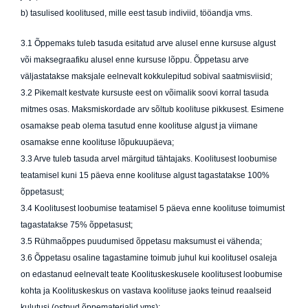
b) tasulised koolitused, mille eest tasub indiviid, tööandja vms.
3.1 Õppemaks tuleb tasuda esitatud arve alusel enne kursuse algust
või maksegraafiku alusel enne kursuse lõppu. Õppetasu arve
väljastatakse maksjale eelnevalt kokkulepitud sobival saatmisviisid;
3.2
Pikemalt kestvate kursuste eest on võimalik soovi korral tasuda
mitmes osas. Maksmiskordade arv sõltub koolituse pikkusest. Esimene
osamakse peab olema tasutud enne koolituse algust ja viimane
osamakse enne koolituse lõpukuupäeva;
3.3 Arve tuleb tasuda arvel märgitud tähtajaks. Koolitusest loobumise
teatamisel kuni 15 päeva enne koolituse algust tagastatakse 100%
õppetasust;
3.4 Koolitusest loobumise teatamisel 5 päeva enne koolituse toimumist
tagastatakse 75% õppetasust;
3.5 Rühmaõppes puudumised õppetasu maksumust ei vähenda;
3.6 Õppetasu osaline tagastamine toimub juhul kui koolitusel osaleja
on edastanud eelnevalt teate Koolituskeskusele koolitusest loobumise
kohta ja Koolituskeskus on vastava koolituse jaoks teinud reaalseid
kulutusi (ostnud õppematerjalid vms);