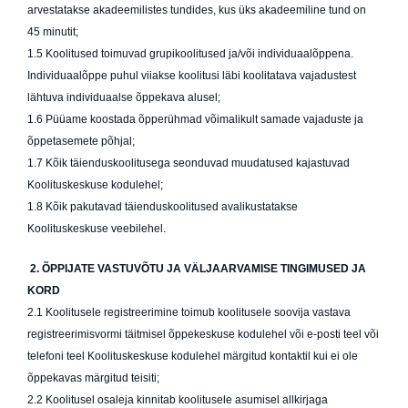
arvestatakse akadeemilistes tundides, kus üks akadeemiline tund on
45 minutit;
1.5 Koolitused toimuvad grupikoolitused ja/või individuaalõppena.
Individuaalõppe puhul viiakse koolitusi läbi koolitatava vajadustest
lähtuva individuaalse õppekava alusel;
1.6 Püüame koostada õpperühmad võimalikult samade vajaduste ja
õppetasemete põhjal;
1.7 Kõik täienduskoolitusega seonduvad muudatused kajastuvad
Koolituskeskuse kodulehel;
1.8 Kõik pakutavad täienduskoolitused avalikustatakse
Koolituskeskuse veebilehel.
2. ÕPPIJATE VASTUVÕTU JA VÄLJAARVAMISE TINGIMUSED JA
KORD
2.1 Koolitusele registreerimine toimub koolitusele soovija vastava
registreerimisvormi täitmisel õppekeskuse kodulehel või e-posti teel või
telefoni teel Koolituskeskuse kodulehel märgitud kontaktil kui ei ole
õppekavas märgitud teisiti;
2.2 Koolitusel osaleja kinnitab koolitusele asumisel allkirjaga