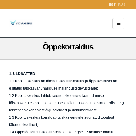
EST
RUS
Õppekorraldus
1. ÜLDSÄTTED
1.1 Koolituskeskus on täienduskoolitusasutus ja õppekeskusel on
esitatud täiskasvanuhariduse majandustegevusteade;
1.2 Koolituskeskus lähtub täienduskoolituse korraldamisel
täiskasvanute koolituse seadusest, täienduskoolituse standardist ning
teistest asjakohastest õigusaktidest ja dokumentidest;
1.3 Koolituskeskus korraldab täiskasvanutele suunatud tööalast
täienduskoolitust;
1.4 Õppetöö toimub koolitustena aastaringselt. Koolituse mahtu