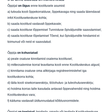
Õppijal
on õigus
enne koolitusele asumist:
a) tutvuda kooli õppekorralduse, õppekavaga ning saada täiendavat
infot Koolitusekeskuse kohta;
b) saada koolitust vastavalt õppekavale;
c) saada koolituse lõppemisel Tunnistuse õpiväljundite saavutamisel;
d) saada koolituse lõpetamisel Tõend, kui õpiväljundite hindamist ei
toimunud või neid ei saavutatud.
Õppija
on kohustatud
:
a) peale osaluse kinnitamist osalema koolitusel;
b) mitteosalemise korral teavitama kooli enne Koolituskeskus algust;
c) kinnitama osaluse oma allkirjaga registreerimislehel iga
koolituskorra kohta;
d) täita kooli sisekorraeeskirju, tööohutus- ja tuleohutuseeskirju;
e) hoidma korras talle kasutada antavad õppevahendid ning hoidma
Koolituskeskus vara;
f) käituma vastavalt üldtunnustatud kõlblusnormidele.
Õppijal
on keelatud
: tarvitada, omada või levitada Koolituskeskuse