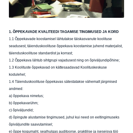
1. ÕPPEKAVADE KVALITEEDI TAGAMISE TINGIMUSED JA KORD
1.1 Õppekavade koostamisel lähtutakse täiskasvanute koolituse
seadusest, täienduskoolituse õppekava koostamise juhend materjalist,
täienduskoolituse standardist ja korrast;
1.2 Õppekava lähtub sihtgrupi vajadusest ning on õpiväljundipõhine;
1.3 Koolituste õppekavad on kättesaadavad Koolituskeskuse
kodulehel;
1.4 Täienduskoolituse õppekavas sätestatakse vähemalt järgmised
andmed:
a) õppekava nimetus;
b) õppekavarühm;
c) õpiväljundid;
d) õpingute alustamise tingimused, juhul kui need on eeltingimuseks
õpiväljundite saavutamisel;
e) õppe kogumaht, sealhulgas auditoorse, praktilise ja iseseisva töö