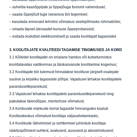
– suhelda kaasõppijate ja õppejõuga foorumi vahendusel;
– saada õppejõult tuge iseseisva töö tegemisel;
– kasutada erinevaid tehnilisi võimalusi veebipõhiseks rühmatööks;
– omada täpset ülevaadet kursuse õppeprotsessist;
– esitada kodutöid elektrooniliselt ja saada koolitajalt tagasisidet.
3. KOOLITAJATE KVALITEEDI TAGAMISE TINGIMUSED JA KORD
3.1 Kõikidel koolitajatel on erialane haridus või kutsetunnistus
koolitatavatas valdkonnas ja täiskasvanute koolitamise kogemus;
3.2 Koolitajate töö tulemust hinnatakse koolituse järgselt osalejate
suulise ja kirjaliku tagasiside põhjal. Vajadusel tehakse koolitajatele
parandusettepanekuid;
3.3 Vajadusel tehakse koolitajatele parandusettepanekuid ning
pakutakse täiendõppe, mentorluse võimalust;
3.4 Korduvate märkuste korral tagaside hinnangutes kaalub
Koolituskeskus võimalust koolitaja väljavahetamiseks;
3.4 Koolituste läbiviimisel ja suhtlemisel juhindub koolitaja
väärtuspõhisest suhtest, avatusest, aususest ja abivalmidusest;