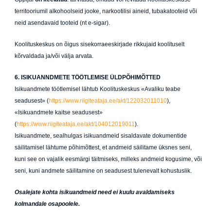
territooriumil alkohoolseid jooke, narkootilisi aineid, tubakatooteid või
neid asendavaid tooteid (nt e-sigar).
Koolituskeskus on õigus sisekorraeeskirjade rikkujaid koolituselt
kõrvaldada ja/või välja arvata.
6. ISIKUANNDMETE TÖÖTLEMISE ÜLDPÕHIMÕTTED
Isikuandmete töötlemisel lähtub Koolituskeskus «Avaliku teabe
seadusest» (
https://www.riigiteataja.ee/akt/122032011010
),
«Isikuandmete kaitse seadusest»
(
https://www.riigiteataja.ee/akt/104012019011
).
Isikuandmete, sealhulgas isikuandmeid sisaldavate dokumentide
säilitamisel lähtume põhimõttest, et andmeid säilitame üksnes seni,
kuni see on vajalik eesmärgi täitmiseks, milleks andmeid kogusime, või
seni, kuni andmete säilitamine on seadusest tulenevalt kohustuslik.
Osalejate kohta isikuandmeid need ei kuulu avaldamiseks
kolmandale osapoolele.