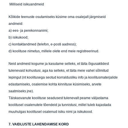
Milliseid isikuandmeid
Kõikide teenuste osutamiseks küsime oma osalejalt järgmiseid
andmeid:
a) ees- ja perekonnanimi;
b) isikukood;
c) kontaktandmed (telefon, e-posti aadress);
d) koolituse nimetus, millele olete end meie registreerinud.
Neid andmeid kogume ja kasutame selleks, et täita õigusaktidest
tulenevaid kohustusi, aga ka selleks, et täita meie vahel sõlmitud
lepingut (nt koolitusega seotud korraldusliku info ja koolitusmaterjalide
edastamiseks, osalemise kohta kinnituse küsimiseks, arvete
saatmiseks jne).
Täiskasvanute koolituse seadusest tulenevalt peame väljastama
koolitusel osalenutele tõendeid ja tunnistusi, millel tuleb kajastada
muuhulgas koolitusel osalenud isiku nimi ja isikukood.
7
. VAIDLUSTE LAHENDAMISE KORD