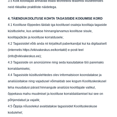
3.5 Kõik koolitajad annavad edasi teoreetilisi teadmisi illustreerides
neid rikkalike praktiliste näidetega.
4. T
ÄIENDUKOOLITUSE KOHTA TAGASISIDE KOGUMISE KORD
4.1 Koolituse lõppedes täidab iga koolitusel osaleja koolitaja tagaside
küsitluslehe, kus antakse hinnang/arvamus koolituse sisule,
koolitaja(te)le ja koolituse korraldusele;
4.2 Tagasisidet võib anda nii kirjalikult paberkandjal kui ka digitaalselt
(internetis https://vikivakeskus.ee/kontakt/) e-posti teel
(info@vikivakeskus.ee);
4.3 Tagasiside on anonüümne ning seda kasutatakse töö paremaks
korraldamiseks;
4.4 Tagasiside küsitluslehtedes olev informatsioon koondatakse ja
analüüsitakse ning vajadusel võimaldab see kogum Koolituskeskusel
teha muudatusi pärast hinnangute analüüsi koolitajate valikul,
õppekava mahu muutmisel ja koolituse korraldaldamisel kui see on
põhjendatud ja vajalik;
4.5 Õppija nõusolekul avaldatakse tagasisidet Koolituskeskuse
kodulehel;