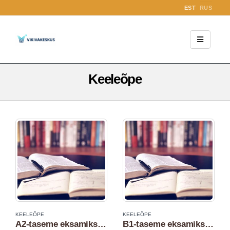
EST
RUS
Keeleõpe
KEELEÕPE
KEELEÕPE
А2-taseme eksamiks ettevalmistav eesti keele kursus
B1-taseme eksamiks ettevalmistav eesti keele kursus