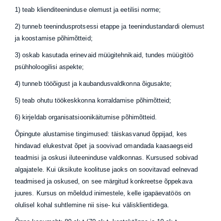
1) teab klienditeeninduse olemust ja eetilisi norme;
2) tunneb teenindusprotsessi etappe ja teenindustandardi olemust
ja koostamise põhimõtteid;
3) oskab kasutada erinevaid müügitehnikaid, tundes müügitöö
psühholoogilisi aspekte;
4) tunneb tööõigust ja kaubandusvaldkonna õigusakte;
5) teab ohutu töökeskkonna korraldamise põhimõtteid;
6) kirjeldab organisatsioonikäitumise põhimõtteid.
Õpingute alustamise tingimused: täiskasvanud õppijad, kes
hindavad elukestvat õpet ja soovivad omandada kaasaegseid
teadmisi ja oskusi iluteeninduse valdkonnas. Kursused sobivad
algajatele. Kui üksikute koolituse jaoks on soovitavad eelnevad
teadmised ja oskused, on see märgitud konkreetse õppekava
juures. Kursus on mõeldud inimestele, kelle igapäevatöös on
olulisel kohal suhtlemine nii sise- kui välisklientidega.