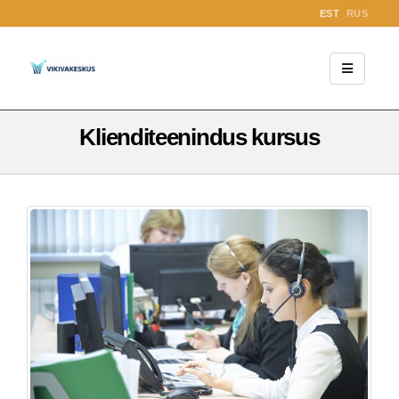
EST
RUS
Klienditeenindus kursus