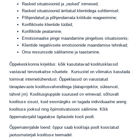
Rasked situatsioonid ja „rasked” inimesed;
Rasked situatsioonid ärritatud klientidega suhtlemisel;
Põhjendatud ja põhjendamata kriitikale reageerimine;
Konfliktsete klientide tüübid;
Konfliktide peatamine;
Emotsionaalse pinge maandamine pingelises situatsioonis;
Klientide negatiivsete emotsioonide maandamise tehnikad;
Oma ressursside säilitamine ja taastamine.
Õppekeskkonna kirjeldus: kõik kasutatavad koolitusklassid
vastavad tervisekaitse nõuetele. Kursustel on võimalus kasutada
toimivat internetiühendust. Õppeklassid on varustatud
tänapäevaste koolitusvahenditega (dataprojektor, sülearvuti,
tahvel jm). Koolitusgruppide suurused on erinevad, sõltuvalt
koolituse sisust, kuid eesmärgiks on tagada individuaalne areng
koolituse jooksul ning õpimotivatsiooni säilimine. Kõik
õppematerjalid tagatakse õpilastele kooli poolt.
Õppematerjalide loend: õppur saab koolitaja poolt koostatud
jaotusmaterjali koolituse teemadel.