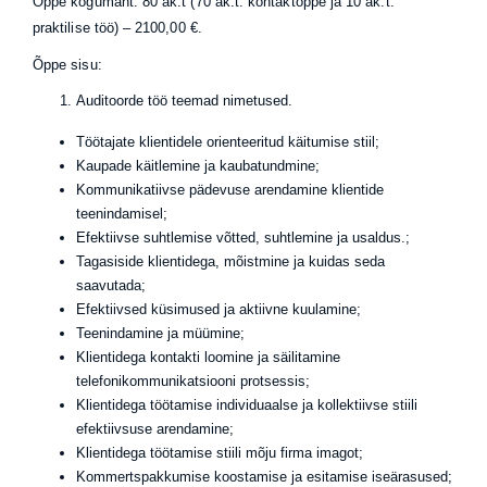
Õppe kogumaht: 80 ak.t (70 ak.t. kontaktõppe ja 10 ak.t.
praktilise töö) – 2100,00 €.
Õppe sisu:
Auditoorde töö teemad nimetused.
Töötajate klientidele orienteeritud käitumise stiil;
Kaupade käitlemine ja kaubatundmine;
Kommunikatiivse pädevuse arendamine klientide
teenindamisel;
Efektiivse suhtlemise võtted, suhtlemine ja usaldus.;
Tagasiside klientidega, mõistmine ja kuidas seda
saavutada;
Efektiivsed küsimused ja aktiivne kuulamine;
Teenindamine ja müümine;
Klientidega kontakti loomine ja säilitamine
telefonikommunikatsiooni protsessis;
Klientidega töötamise individuaalse ja kollektiivse stiili
efektiivsuse arendamine;
Klientidega töötamise stiili mõju firma imagot;
Kommertspakkumise koostamise ja esitamise iseärasused;